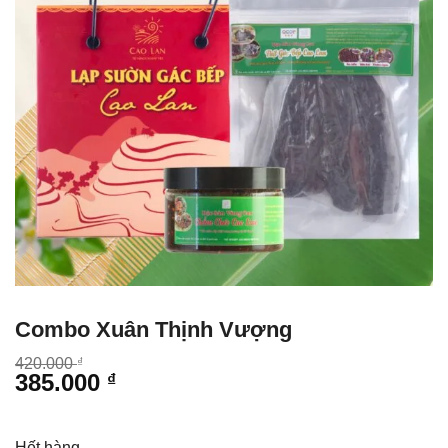
Combo Xuân Thịnh Vượng
Giá
Giá
420.000
₫
385.000
₫
gốc
hiện
là:
tại
420.000 ₫.
là:
Hết hàng