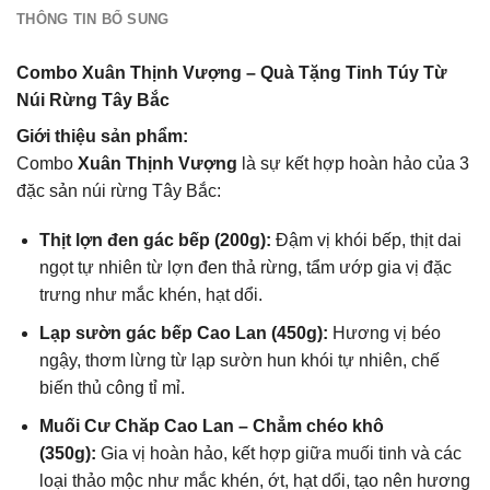
THÔNG TIN BỔ SUNG
Combo Xuân Thịnh Vượng – Quà Tặng Tinh Túy Từ
Núi Rừng Tây Bắc
Giới thiệu sản phẩm:
Combo
Xuân Thịnh Vượng
là sự kết hợp hoàn hảo của 3
đặc sản núi rừng Tây Bắc:
Thịt lợn đen gác bếp (200g):
Đậm vị khói bếp, thịt dai
ngọt tự nhiên từ lợn đen thả rừng, tẩm ướp gia vị đặc
trưng như mắc khén, hạt dổi.
Lạp sườn gác bếp Cao Lan (450g):
Hương vị béo
ngậy, thơm lừng từ lạp sườn hun khói tự nhiên, chế
biến thủ công tỉ mỉ.
Muối Cư Chăp Cao Lan – Chẳm chéo khô
(350g):
Gia vị hoàn hảo, kết hợp giữa muối tinh và các
loại thảo mộc như mắc khén, ớt, hạt dổi, tạo nên hương