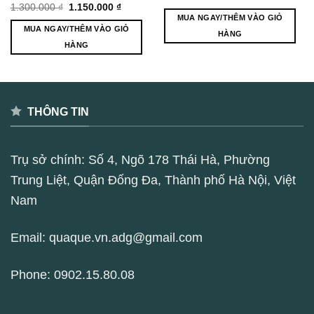
gốc
hiện
Giá
Giá
1.300.000
₫
1.150.000
₫
là:
tại
gốc
hiện
MUA NGAY/THÊM VÀO GIỎ
396.000 ₫.
là:
là:
tại
MUA NGAY/THÊM VÀO GIỎ
363.000 ₫.
1.300.000 ₫.
là:
HÀNG
1.150.000 ₫.
HÀNG
THÔNG TIN
Trụ sở chính: Số 4, Ngõ 178 Thái Hà, Phường
Trung Liệt, Quận Đống Đa, Thành phố Hà Nội, Việt
Nam
Email:
quaque.vn.adg@gmail.com
Phone:
0902.15.80.08