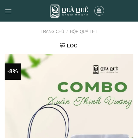
Skip
to
content
TRANG CHỦ
/
HỘP QUÀ TẾT
LỌC
-8%