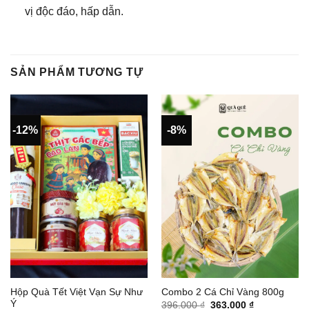
vị độc đáo, hấp dẫn.
SẢN PHẨM TƯƠNG TỰ
-12%
-8%
Hộp Quà Tết Việt Vạn Sự Như
Combo 2 Cá Chỉ Vàng 800g
Ý
Giá
Giá
396.000
₫
363.000
₫